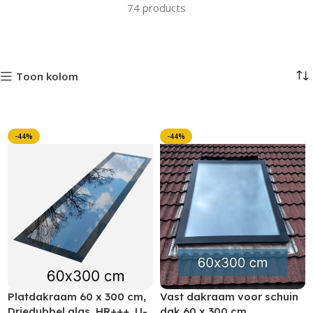
74 products
Toon kolom
-44%
-44%
Platdakraam 60 x 300 cm,
Vast dakraam voor schuin
Driedubbel glas, HR+++, U-
dak 60 x 300 cm,