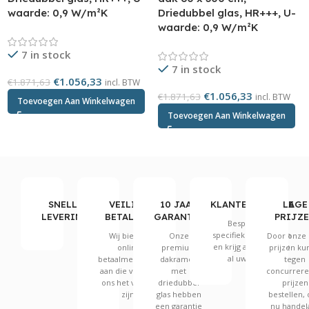
waarde: 0,9 W/m²K
Driedubbel glas, HR+++, U-
waarde: 0,9 W/m²K
7 in stock
7 in stock
€
1.056,33
€
1.871,63
incl. BTW
€
1.056,33
€
1.871,63
incl. BTW
Toevoegen Aan Winkelwagen
Toevoegen Aan Winkelwagen
SNELLE
VEILIGE
10 JAAR
KLANTENSERVICE
LAGE
LEVERING
BETALING
GARANTIE
PRIJZ
Bespreek uw
specifieke behoeften
Wij bieden
Onze
Door onze 
en krijg antwoord op
online
premium
prijzen ku
al uw vragen.
betaalmethoden
dakramen
tegen
aan die volgens
met
concurrer
ons het veiligst
driedubbel
prijzen
zijn.
glas hebben
bestellen, 
een garantie
nu handel