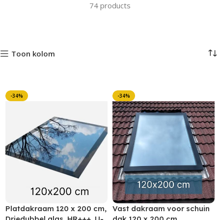
74 products
Toon kolom
-34%
-34%
Platdakraam 120 x 200 cm,
Vast dakraam voor schuin
Driedubbel glas, HR+++, U-
dak 120 x 200 cm,